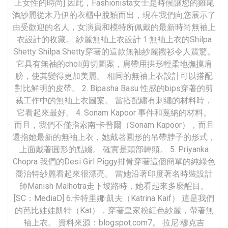
上女性的時尚] 因此，Fashionista女士是時候讓您的雞尾
酒紗麗從木乃伊的衣櫃中脫穎而出，現在我們向您展示了
由受歡迎的名人，女演員和模特所佩戴的最新時尚無袖上
衣設計的收藏。 紗麗無袖上衣設計 1.無袖上衣的Shilpa
Shetty Shilpa Shetty穿著的這款無袖紗麗襯衫令人震驚。
它具有無袖的choli剪切圖案，肩帶用拱形輕柔地撫摸肩
膀，使其變得更加美麗。 相同的無袖上衣設計可以搭配
對比鮮明的皮帶。 2. Bipasha Basu 性感的bips穿著的剪
裁工作中的無袖上衣圖案。 當搭配繡有刺繡的材料時，
它看起來最好。 4. Sonam Kapoor 事件和戛納的材料。
而且，我們不僅指索南·卡普爾（Sonam Kapoor），而且
還指她最新的無袖上衣，她戴著圓形的吊帶脖子的形式，
上面戴著圓形的點綴。 確實是頭部轉頭。 5. Priyanka
Chopra 我們的Desi Girl Piggy排骨穿著這個簡單的純綠色
喬治特紗麗看起來很漂亮。 當她沿著印度著名時裝設計
師Manish Malhotra走下坡路時，她看起來多麼醒目。
[SC：MediaD] 6.卡特里娜·凱夫（Katrina Kaif） 這是我們
的芭比娃娃凱特（Kat），穿著皇家粉紅色紗麗，帶著無
袖上衣。 資料來源：blogspot.com7。 拉尼·穆克吉