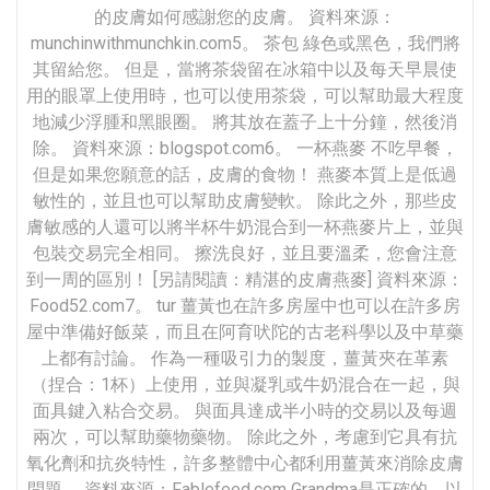
的皮膚如何感謝您的皮膚。 資料來源：
munchinwithmunchkin.com5。 茶包 綠色或黑色，我們將
其留給您。 但是，當將茶袋留在冰箱中以及每天早晨使
用的眼罩上使用時，也可以使用茶袋，可以幫助最大程度
地減少浮腫和黑眼圈。 將其放在蓋子上十分鐘，然後消
除。 資料來源：blogspot.com6。 一杯燕麥 不吃早餐，
但是如果您願意的話，皮膚的食物！ 燕麥本質上是低過
敏性的，並且也可以幫助皮膚變軟。 除此之外，那些皮
膚敏感的人還可以將半杯牛奶混合到一杯燕麥片上，並與
包裝交易完全相同。 擦洗良好，並且要溫柔，您會注意
到一周的區別！ [另請閱讀：精湛的皮膚燕麥] 資料來源：
Food52.com7。 tur 薑黃也在許多房屋中也可以在許多房
屋中準備好飯菜，而且在阿育吠陀的古老科學以及中草藥
上都有討論。 作為一種吸引力的製度，薑黃夾在革素
（捏合：1杯）上使用，並與凝乳或牛奶混合在一起，與
面具鍵入粘合交易。 與面具達成半小時的交易以及每週
兩次，可以幫助藥物藥物。 除此之外，考慮到它具有抗
氧化劑和抗炎特性，許多整體中心都利用薑黃來消除皮膚
問題。 資料來源：Fablefeed.com Grandma是正確的，以