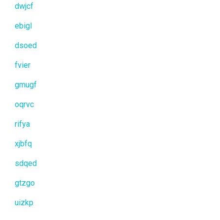
dwjcf
ebigl
dsoed
fvier
gmugf
oqrvc
rifya
xjbfq
sdqed
gtzgo
uizkp