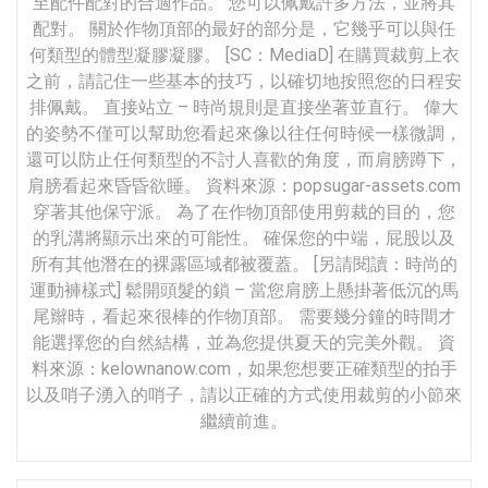
至配件配對的合適作品。 您可以佩戴許多方法，並將其
配對。 關於作物頂部的最好的部分是，它幾乎可以與任
何類型的體型凝膠凝膠。 [SC：MediaD] 在購買裁剪上衣
之前，請記住一些基本的技巧，以確切地按照您的日程安
排佩戴。 直接站立 – 時尚規則是直接坐著並直行。 偉大
的姿勢不僅可以幫助您看起來像以往任何時候一樣微調，
還可以防止任何類型的不討人喜歡的角度，而肩膀蹲下，
肩膀看起來昏昏欲睡。 資料來源：popsugar-assets.com
穿著其他保守派。 為了在作物頂部使用剪裁的目的，您
的乳溝將顯示出來的可能性。 確保您的中端，屁股以及
所有其他潛在的裸露區域都被覆蓋。 [另請閱讀：時尚的
運動褲樣式] 鬆開頭髮的鎖 – 當您肩膀上懸掛著低沉的馬
尾辮時，看起來很棒的作物頂部。 需要幾分鐘的時間才
能選擇您的自然結構，並為您提供夏天的完美外觀。 資
料來源：kelownanow.com，如果您想要正確類型的拍手
以及哨子湧入的哨子，請以正確的方式使用裁剪的小節來
繼續前進。