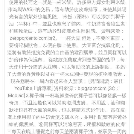
使用的技巧之一就是一杯米飯。 許多東方婦女利用米飯
作為與WASH的交易，這有助於使皮膚排毒，並使其與陽
光有害的紫外線無風險。 米飯（兩杯）可以添加到椰子
油（半杯）中，並且也窒息了體內。 牛奶將富含維生素
和膠原蛋白，這有助於對皮膚產生輻射感。 資料來源：
zeroporcento.com.br2。 一杯大豆 但是，不要吃東西，
要粉碎糊狀物，以便在臉上使用。 大豆富含抗氧化劑，
這將有助於抵抗免費的自由基的猛烈襲擊，並且同樣可以
加倍作為保濕劑。 從皺紋免費皮膚到更堅固的指甲，每
天使用十分鐘的大豆糊，可以幫助您的上訴制度。 多虧
了大量的異黃酮以及在一杯大豆糊中發現的植物雌激素，
現在您將在一周內看起來令人驚嘆！ [另請閱讀：最佳
YouTube上訴專家] 資料來源：blogspot.com [SC：
Mediad] 3.椰子糊 一杯新鮮磨碎的椰子醬可以像發膜一樣
奇蹟，而且油脂也可以幫助滋潤皮膚。 不用說，油和糊
狀物也具有天氣的氣味，也以整體方式起作用。 當在皮
膚上使用椰子的牛奶會使皮膚水合，並用作防禦有害紫外
線的保護層。 您同樣可以消除黑斑，痤瘡和皺紋的皮膚
– 每天在晚上睡覺之前每天塗兩滴椰子油，並享受一周內