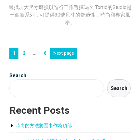
尋找加大尺寸磨損以進行工作選擇嗎？ Torrid的Studio是
一個新系列，可提供30號尺寸的舒適性，時尚和專家風
格。
Posts
Page
Page
Page
Next page
1
2
…
6
navigation
Search
Search
Recent Posts
時尚的方法將圍巾作為頂部