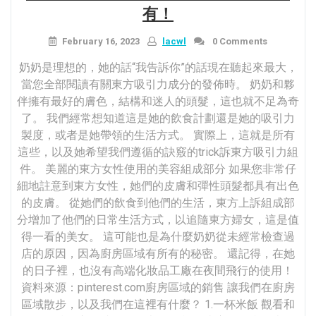
有！
February 16, 2023
lacwl
0 Comments
奶奶是理想的，她的話“我告訴你”的話現在聽起來最大，
當您全部閱讀有關東方吸引力成分的發佈時。 奶奶和夥
伴擁有最好的膚色，結構和迷人的頭髮，這也就不足為奇
了。 我們經常想知道這是她的飲食計劃還是她的吸引力
製度，或者是她帶領的生活方式。 實際上，這就是所有
這些，以及她希望我們遵循的訣竅的trick訴東方吸引力組
件。 美麗的東方女性使用的美容組成部分 如果您非常仔
細地註意到東方女性，她們的皮膚和彈性頭髮都具有出色
的皮膚。 從她們的飲食到他們的生活，東方上訴組成部
分增加了他們的日常生活方式，以追隨東方婦女，這是值
得一看的美女。 這可能也是為什麼奶奶從未經常檢查過
店的原因，因為廚房區域有所有的秘密。 還記得，在她
的日子裡，也沒有高端化妝品工廠在夜間飛行的使用！
資料來源：pinterest.com廚房區域的銷售 讓我們在廚房
區域散步，以及我們在這裡有什麼？ 1.一杯米飯 觀看和