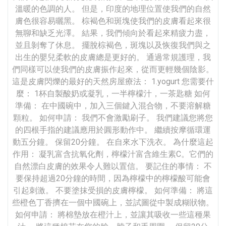
溫暖的色調的人。 但是，印度的地理位置使我們的自然
膚色很容易曬黑。 棕褐色和斑塊使我們的皮膚看起來很
無聊和缺乏光澤。 結果，我們傾向於看起來精疲力盡，
並且剝奪了休息。 擺脫棕褐色，斑塊以及恢復我們與之
出生的嬰兒柔軟的皮膚總是更好的。 通過常規護理，我
們同樣可以使我們的皮膚振作起來，從而更輕幾個陰影。
這是皮膚閃爍的最好的天然房屋療法： 1.yogurt 您需要什
麼： 1杯自製酸奶或凝乳，一半檸檬汁，一茶匙糖 如何
準備： 在中國碗中，加入三個鍵入混合物，不要溶解糖
顆粒。 如何申請： 我們不會激勵刷子。 我們建議您將您
的四根手指的建議應用於圓形動作中。 繼續按摩循環運
動五分鐘。 保留20分鐘。 在自來水下洗衣。 為什麼這起
作用： 凝乳富含抗氧化劑，檸檬汁富含維生素C。它們的
自然漂白皮膚的效果令人難以置信。 要記住的事情： 不
要保持超過20分鐘的時間，因為檸檬中的檸檬酸可能會
引起刺激。 不要塗抹受損的皮膚檸檬。 如何準備： 將這
些橙色丁香擠在一個中國碗上，並試圖從中製成糊狀物。
如何申請： 將棉墊放在橙汁上，並讓其吸收一些這種果