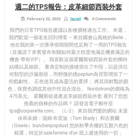
然
週二的TPS報告：皮革細節西裝外套
的
皮
February 22, 2023
lacwl
0 Comments
膚
閃
我們的日常TPS報告建議以各種價格適合工作。 本週，
亮
我們歡迎一個老友回到博客 – 來自國會山風格的Belle，
方
他在我的第一次懷孕假期期間也足夠了一周的TPS報告
法
（並邀請了來賓發布有關如何最大程度地滿足機會滿足的
（美
機會 帶有VIP）。 我喜歡這個霍爾斯頓西裝外套的獨特
白）
結構以及細節。 量身定制的接縫突出了中段，以提供任
–
何類型的沙漏形狀，而輕微的後peplum為背部增加了一
幫
些戲劇性。 石色使其成為靈活的選擇； 將其與鮮豔的顏
助
我！”
色，珠寶色調或其他中性混合混合。 Nordstrom的價格為
475美元。 霍爾斯頓遺產皮革細節西裝外套 看到了您想
推薦的很棒的作品嗎？ 請發送電子郵件至
tps@corperette.com。 （L-2） 來自我們愛的網站 未退
休和未婚：湯姆·布雷迪（Tom Brady）和吉賽爾
（Gisele）bunchenpopdust 您的秋季衣櫃的五顏六色的
精選，特定於salefemme d’un 我上週使用的一切，