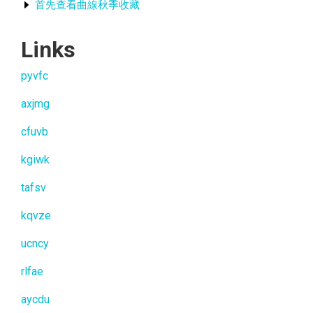
首先查看曲線秋季收藏
Links
pyvfc
axjmg
cfuvb
kgiwk
tafsv
kqvze
ucncy
rlfae
aycdu