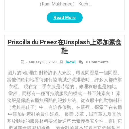
（Rani Mukherjee） Kuch …
“18
Read More
個
無
袖
Priscilla du Preez在Unsplash上​​添加素食
上
衣
鞋
設
計”
January 30, 2023
lacwl
0 Comments
圖片的5個理由 對於許多人來說，環境問題是一個問題。
當他們確切地看待如何協助減少碳排放時，許多人都依靠
衣櫃。 現在穿二手衣服是時髦的，修理衣服也是如此。
當然，同樣有一種可持續服裝的模式 – 甚至純素食！ 素
食服是保證衣櫃無殘酷的絕妙方法。從衣服中的動物材料
（尤其是鞋子）中，有許多優勢。在這裡，探索了在衣櫃
中添加純素鞋的最佳好處。 長壽 皮革，絨面革以及其他
基於動物的服裝材料要求從這些元素獲得安全性，否則它
們可能會破裂和褪色。 素食鞋的基本好處是它們經常是