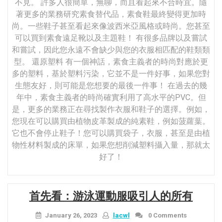
不見。 許多人很簡單，無聊，而且看起來不合時宜。隨
著更多的業務研究素食替代品，素食鞋最終變得更加時
尚。一些鞋子甚至看起來像波西米亞風格或時尚。您甚至
可以買到素食遠足靴以及主題鞋！ 有很多品牌以及嘗試
和嘗試，因此您永遠不會缺少與您的衣服相匹配的鞋類類
型。 還原塑料 有一個神話，素食主義者的時尚對應於更
多的塑料，基於塑料污染，它並不是一件好事，如果您對
生態友好，則可能是您想要的最後一件事！ 在過去的幾
年中，素食主義者的時尚確實利用了高水平的PVC。但
是，更多的業務正在尋找製作衣服和鞋子的選擇。例如，
您現在可以購買由植物皮革製成的純素鞋，例如菠蘿葉。
它也不會停止鞋子！您可以購買袋子，衣服，甚至是由植
物性材料製成的床單，如果您想削減塑料攝入量，那就太
好了！
首先看：游泳運動服吸引人的所有
January 26, 2023
lacwl
0 Comments