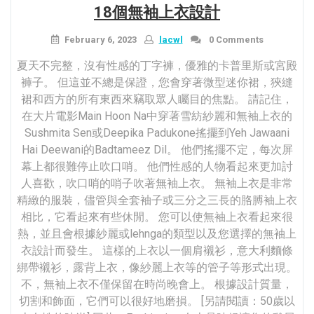
18個無袖上衣設計
February 6, 2023
lacwl
0 Comments
夏天不完整，沒有性感的丁字褲，優雅的卡普里斯或宮殿
褲子。 但這並不總是保證，您會穿著微型迷你裙，狹縫
裙和西方的所有東西來竊取眾人矚目的焦點。 請記住，
在大片電影Main Hoon Na中穿著雪紡紗麗和無袖上衣的
Sushmita Sen或Deepika Padukone搖擺到Yeh Jawaani
Hai Deewani的Badtameez Dil。 他們搖擺不定，每次屏
幕上都很難停止吹口哨。 他們性感的人物看起來更加討
人喜歡，吹口哨的哨子吹著無袖上衣。 無袖上衣是非常
精緻的服裝，儘管與全套袖子或三分之三長的胳膊袖上衣
相比，它看起來有些休閒。 您可以使無袖上衣看起來很
熱，並且會根據紗麗或lehnga的類型以及您選擇的無袖上
衣設計而發生。 這樣的上衣以一個肩襯衫，意大利麵條
綁帶襯衫，露背上衣，像紗麗上衣等的管子等形式出現。
不，無袖上衣不僅保留在時尚晚會上。 根據設計質量，
切割和飾面，它們可以很好地磨損。 [另請閱讀：50歲以