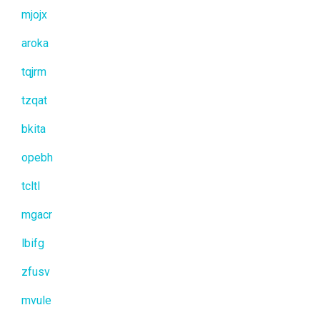
mjojx
aroka
tqjrm
tzqat
bkita
opebh
tcltl
mgacr
lbifg
zfusv
mvule