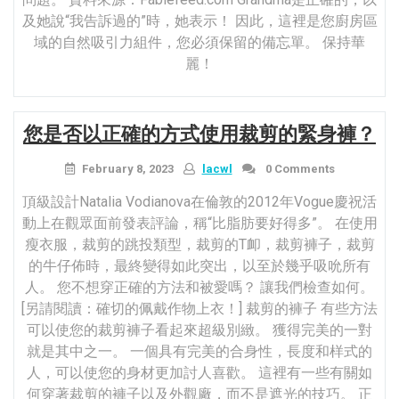
及她說“我告訴過的”時，她表示！ 因此，這裡是您廚房區
域的自然吸引力組件，您必須保留的備忘單。 保持華
麗！
您是否以正確的方式使用裁剪的緊身褲？
February 8, 2023
lacwl
0 Comments
頂級設計Natalia Vodianova在倫敦的2012年Vogue慶祝活
動上在觀眾面前發表評論，稱“比脂肪要好得多”。 在使用
瘦衣服，裁剪的跳投類型，裁剪的T卹，裁剪褲子，裁剪
的牛仔佈時，最終變得如此突出，以至於幾乎吸吮所有
人。 您不想穿正確的方法和被愛嗎？ 讓我們檢查如何。
[另請閱讀：確切的佩戴作物上衣！] 裁剪的褲子 有些方法
可以使您的裁剪褲子看起來超級別緻。 獲得完美的一對
就是其中之一。 一個具有完美的合身性，長度和样式的
人，可以使您的身材更加討人喜歡。 這裡有一些有關如
何穿著裁剪的褲子以及外觀廠，而不是遮光的技巧。 正