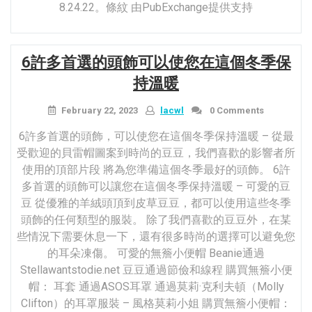
8.24.22。條紋 由PubExchange提供支持
6許多首選的頭飾可以使您在這個冬季保
持溫暖
February 22, 2023
lacwl
0 Comments
6許多首選的頭飾，可以使您在這個冬季保持溫暖 – 從最
受歡迎的貝雷帽圖案到時尚的豆豆，我們喜歡的影響者所
使用的頂部片段 將為您準備這個冬季最好的頭飾。 6許
多首選的頭飾可以讓您在這個冬季保持溫暖 – 可愛的豆
豆 從優雅的羊絨頭頂到皮草豆豆，都可以使用這些冬季
頭飾的任何類型的服裝。 除了我們喜歡的豆豆外，在某
些情況下需要休息一下，還有很多時尚的選擇可以避免您
的耳朵凍傷。 可愛的無簷小便帽 Beanie通過
Stellawantstodie.net 豆豆通過節儉和線程 購買無簷小便
帽： 耳套 通過ASOS耳罩 通過莫莉·克利夫頓（Molly
Clifton）的耳罩服裝 – 風格莫莉小姐 購買無簷小便帽：