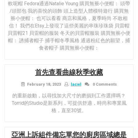
軟呢帽 Fedora通過Natalie Young 購買無簷小便帽： 頭帶
/頭部包 我的喜悅的頭飾 頭上造型人體模特遊行 購買無
簷小便帽： 也可以看看 商店和風格，夏季時尚 不敢相
信！ 我們在Etsy上發現了這些美麗的串珠珍珠袋 貝雷帽
貝雷帽21 貝雷帽的服裝 冬天的貝雷帽服裝 購買無簷小便
帽： 誘捕者帽子 捕手帽冬季風格 通過粉紅色的願望，捕
食者帽子 購買無簷小便帽：
首先查看曲線秋季收藏
February 18, 2023
lacwl
0 Comments
的重新啟動，以尋找加大尺寸的磨損到工作選擇嗎？
Torrid的Studio是新系列，可提供舒適，時尚和專業風
格，直至30號。
亞洲上訴組件備忘單您的廚房區域總是