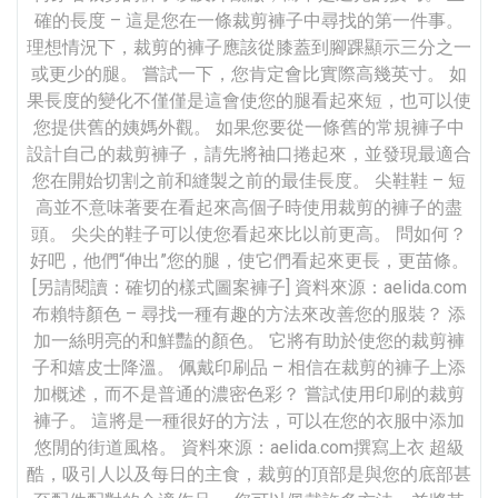
確的長度 – 這是您在一條裁剪褲子中尋找的第一件事。
理想情況下，裁剪的褲子應該從膝蓋到腳踝顯示三分之一
或更少的腿。 嘗試一下，您肯定會比實際高幾英寸。 如
果長度的變化不僅僅是這會使您的腿看起來短，也可以使
您提供舊的姨媽外觀。 如果您要從一條舊的常規褲子中
設計自己的裁剪褲子，請先將袖口捲起來，並發現最適合
您在開始切割之前和縫製之前的最佳長度。 尖鞋鞋 – 短
高並不意味著要在看起來高個子時使用裁剪的褲子的盡
頭。 尖尖的鞋子可以使您看起來比以前更高。 問如何？
好吧，他們“伸出”您的腿，使它們看起來更長，更苗條。
[另請閱讀：確切的樣式圖案褲子] 資料來源：aelida.com
布賴特顏色 – 尋找一種有趣的方法來改善您的服裝？ 添
加一絲明亮的和鮮豔的顏色。 它將有助於使您的裁剪褲
子和嬉皮士降溫。 佩戴印刷品 – 相信在裁剪的褲子上添
加概述，而不是普通的濃密色彩？ 嘗試使用印刷的裁剪
褲子。 這將是一種很好的方法，可以在您的衣服中添加
悠閒的街道風格。 資料來源：aelida.com撰寫上衣 超級
酷，吸引人以及每日的主食，裁剪的頂部是與您的底部甚