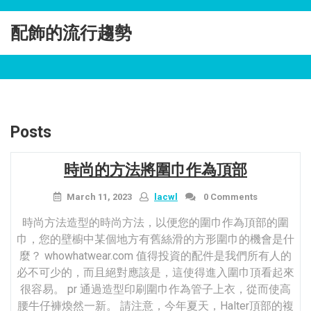
Skip
to
配飾的流行趨勢
content
Posts
時尚的方法將圍巾作為頂部
March 11, 2023
lacwl
0 Comments
時尚方法造型的時尚方法，以便您的圍巾作為頂部的圍
巾，您的壁櫥中某個地方有舊絲滑的方形圍巾的機會是什
麼？ whowhatwear.com 值得投資的配件是我們所有人的
必不可少的，而且絕對應該是，這使得進入圍巾頂看起來
很容易。 pr 通過造型印刷圍巾作為管子上衣，從而使高
腰牛仔褲煥然一新。 請注意，今年夏天，Halter頂部的複