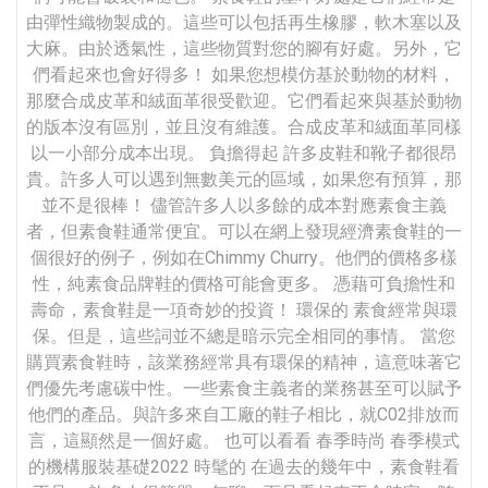
由彈性織物製成的。這些可以包括再生橡膠，軟木塞以及
大麻。由於透氣性，這些物質對您的腳有好處。另外，它
們看起來也會好得多！ 如果您想模仿基於動物的材料，
那麼合成皮革和絨面革很受歡迎。它們看起來與基於動物
的版本沒有區別，並且沒有維護。合成皮革和絨面革同樣
以一小部分成本出現。 負擔得起 許多皮鞋和靴子都很昂
貴。許多人可以遇到無數美元的區域，如果您有預算，那
並不是很棒！ 儘管許多人以多餘的成本對應素食主義
者，但素食鞋通常便宜。可以在網上發現經濟素食鞋的一
個很好的例子，例如在Chimmy Churry。他們的價格多樣
性，純素食品牌鞋的價格可能會更多。 憑藉可負擔性和
壽命，素食鞋是一項奇妙的投資！ 環保的 素食經常與環
保。但是，這些詞並不總是暗示完全相同的事情。 當您
購買素食鞋時，該業務經常具有環保的精神，這意味著它
們優先考慮碳中性。一些素食主義者的業務甚至可以賦予
他們的產品。與許多來自工廠的鞋子相比，就C02排放而
言，這顯然是一個好處。 也可以看看 春季時尚 春季模式
的機構服裝基礎2022 時髦的 在過去的幾年中，素食鞋看