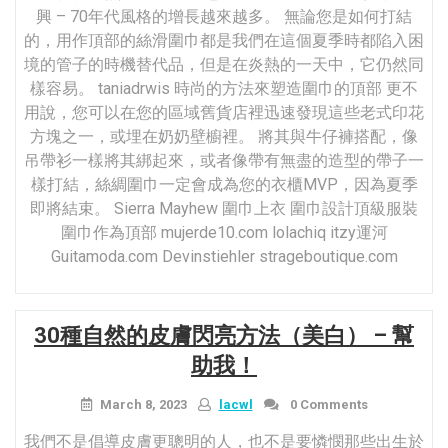
興 – 70年代風格的增長越來越多。 無論您是如何打結
的，用作頂部的絲滑圍巾都是我們在這個夏季時都陷入困
境的管子的時機替代品，但是在炎熱的一天中，它仍然同
樣容易。 taniadrwis 時尚的方法來塑造圍巾的頂部 更不
用說，您可以在您的區域舊貨店裡迅速發現這些老式印花
方塊之一，或埋在奶奶壁櫥裡。 將其與牛仔褲搭配，像
吊帶衫一樣將其綁起來，或者像帶有無盡的造型的帶子一
樣打結，絲綢圍巾一定會成為您的衣櫃MVP，因為夏季
即將結束。 Sierra Mayhew 圍巾上衣 圍巾設計頂級服裝
圍巾作為頂部 mujerde10.com lolachiq itzy運河
Guitamoda.com Devinstiehler strageboutique.com
30種自然的皮膚閃亮方法（美白） – 幫
助我！
March 8, 2023
lacwl
0 Comments
我們不是倡導皮膚更聰明的人，也不是要憐憫那些出生於