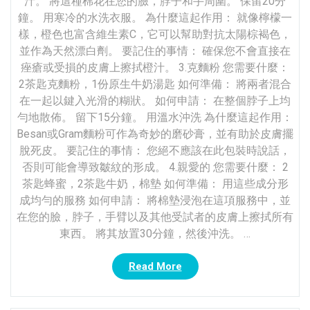
汁。 將這種棉花在您的臉，脖子和手周圍。 保留20分
鐘。 用寒冷的水洗衣服。 為什麼這起作用： 就像檸檬一
樣，橙色也富含維生素C，它可以幫助對抗太陽棕褐色，
並作為天然漂白劑。 要記住的事情： 確保您不會直接在
痤瘡或受損的皮膚上擦拭橙汁。 3.克麵粉 您需要什麼：
2茶匙克麵粉，1份原生牛奶湯匙 如何準備： 將兩者混合
在一起以鍵入光滑的糊狀。 如何申請： 在整個脖子上均
勻地散佈。 留下15分鐘。 用溫水沖洗 為什麼這起作用：
Besan或Gram麵粉可作為奇妙的磨砂膏，並有助於皮膚擺
脫死皮。 要記住的事情： 您絕不應該在此包裝時說話，
否則可能會導致皺紋的形成。 4.親愛的 您需要什麼： 2
茶匙蜂蜜，2茶匙牛奶，棉墊 如何準備： 用這些成分形
成均勻的服務 如何申請： 將棉墊浸泡在這項服務中，並
在您的臉，脖子，手臂以及其他受試者的皮膚上擦拭所有
東西。 將其放置30分鐘，然後沖洗。 …
“30
Read More
種
自